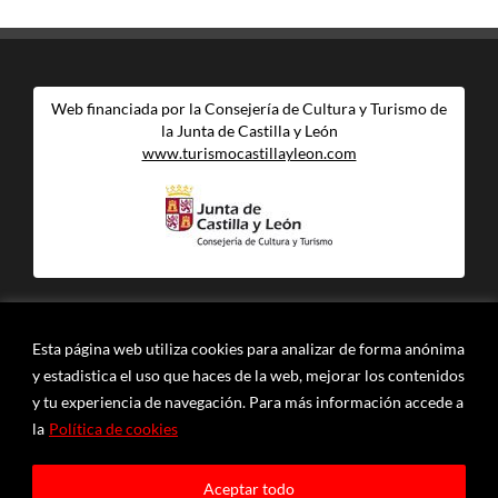
Web financiada por la Consejería de Cultura y Turismo de
la Junta de Castilla y León
www.turismocastillayleon.com
© COMUNIDAD DE VILLA Y TIERRA DE SEPÚLVEDA
Esta página web utiliza cookies para analizar de forma anónima
POLÍTICA DE PRIVACIDAD Y PROTECCIÓN DE
y estadistica el uso que haces de la web, mejorar los contenidos
DATOS
|
POLÍTICA DE COOKIES
y tu experiencia de navegación. Para más información accede a
la
Política de cookies
Plaza del Trigo 1 - 40.300 Sepúlveda (Segovia)
Aceptar todo
Tfn. 921 540 927