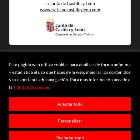
la Junta de Castilla y León
www.turismocastillayleon.com
© COMUNIDAD DE VILLA Y TIERRA DE SEPÚLVEDA
Esta página web utiliza cookies para analizar de forma anónima
POLÍTICA DE PRIVACIDAD Y PROTECCIÓN DE
y estadistica el uso que haces de la web, mejorar los contenidos
DATOS
|
POLÍTICA DE COOKIES
y tu experiencia de navegación. Para más información accede a
la
Política de cookies
Plaza del Trigo 1 - 40.300 Sepúlveda (Segovia)
Aceptar todo
Tfn. 921 540 927
Diseño:
Globales Internet
Personalizar
Rechazar todo