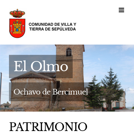
Saltar
al
contenido
El Olmo
Ochavo de Bercimuel
PATRIMONIO