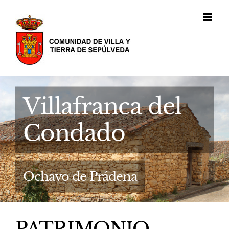
Saltar
al
contenido
Villafranca del
Condado
Ochavo de Prádena