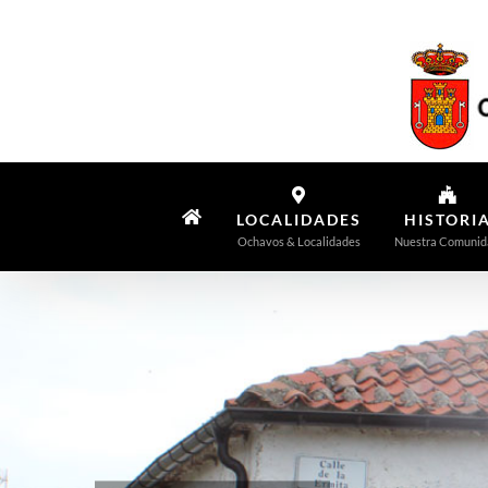
Saltar
al
contenido
LOCALIDADES
HISTORI
Ochavos & Localidades
Nuestra Comunid