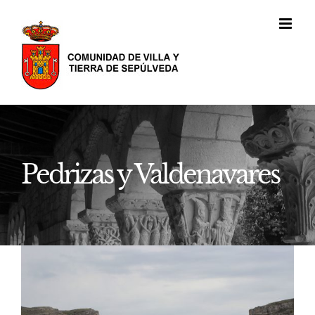
Saltar
al
contenido
Pedrizas y Valdenavares